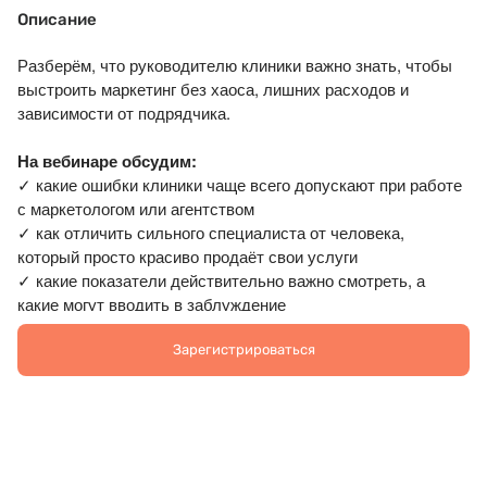
Описание
Разберём, что руководителю клиники важно знать, чтобы
выстроить маркетинг без хаоса, лишних расходов и
зависимости от подрядчика.
На вебинаре обсудим:
✓ какие ошибки клиники чаще всего допускают при работе
с маркетологом или агентством
✓ как отличить сильного специалиста от человека,
который просто красиво продаёт свои услуги
✓ какие показатели действительно важно смотреть, а
какие могут вводить в заблуждение
✓ с чего начать маркетинг клиники, если бюджет ограничен
и ошибаться дорого
Зарегистрироваться
Спикер:
Виктория Старикова, маркетолог-стратег,
руководитель Агентства медицинского маркетинга
«Инсайт», автор блога для врачей и руководителей клиник
про медицинский маркетинг.