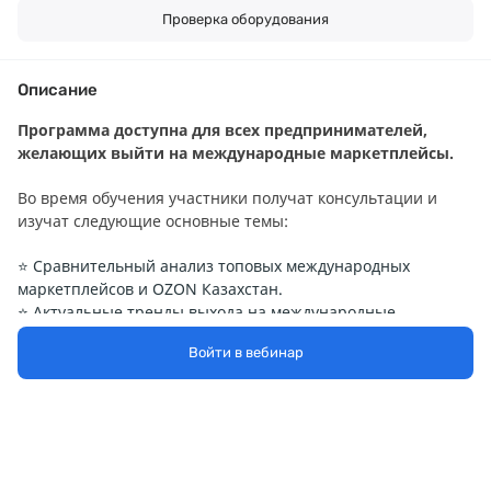
Проверка оборудования
Описание
Программа доступна для всех предпринимателей,
желающих выйти на международные маркетплейсы.
Во время обучения участники получат консультации и
изучат следующие основные темы:
⭐ Сравнительный анализ топовых международных
маркетплейсов и OZON Казахстан.
⭐ Актуальные тренды выхода на международные
маркетплейсы в 2026–2027
Войти в вебинар
⭐ Анализ рынка Казахстана
⭐ Основа работы OZON в Казахстане
⭐ Как сэкономить до 40% на комиссиях
⭐ Выгоды и возможности
⭐ Подготовка к выходу на площадку
⭐ Схема работы