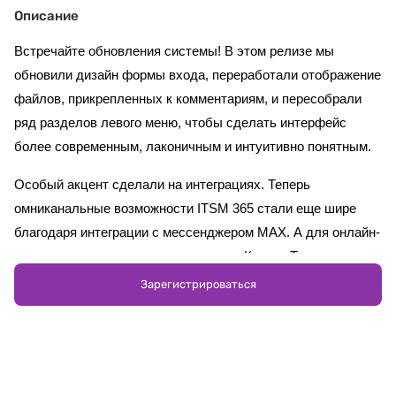
Описание
Встречайте обновления системы! В этом релизе мы 
обновили дизайн формы входа, переработали отображение 
файлов, прикрепленных к комментариям, и пересобрали 
ряд разделов левого меню, чтобы сделать интерфейс 
более современным, лаконичным и интуитивно понятным.
Особый акцент сделали на интеграциях. Теперь 
омниканальные возможности ITSM 365 стали еще шире 
благодаря интеграции с мессенджером MAX. А для онлайн-
встреч появился еще один сервис — Контур.Толк.
Зарегистрироваться
На вебинаре покажем новые инструменты в действии и 
разберем, какую пользу они принесут вашей команде.
Для кого вебинар: