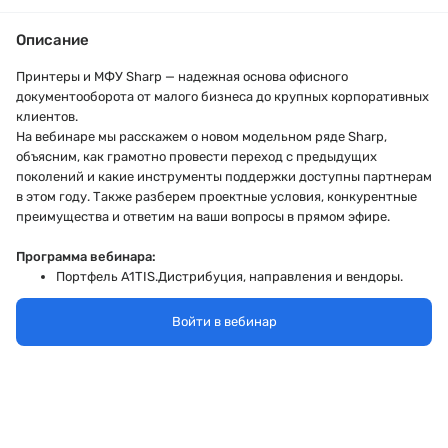
Описание
Принтеры и МФУ Sharp — надежная основа офисного
документооборота от малого бизнеса до крупных корпоративных
клиентов.
На вебинаре мы расскажем о новом модельном ряде Sharp,
объясним, как грамотно провести переход с предыдущих
поколений и какие инструменты поддержки доступны партнерам
в этом году. Также разберем проектные условия, конкурентные
преимущества и ответим на ваши вопросы в прямом эфире.
Программа вебинара:
Портфель A1TIS.Дистрибуция, направления и вендоры.
Поддержка партнеров в 2026 году: условия, регистрация
проектов, техническая экспертиза
Войти в вебинар
Обновление модельного ряда принтеров и МФУ Sharp:
ключевые отличия, совместимость, рекомендации по
замене
Спикеры:
Владислав Трухин, продакт-менеджер
A1
TIS.Дистрибуция