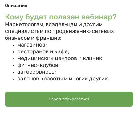
Описание
Кому будет полезен вебинар?
Маркетологам, владельцам и другим
специалистам по продвижению сетевых
бизнесов и франшиз:
магазинов;
ресторанов и кафе;
медицинских центров и клиник;
фитнес-клубов;
автосервисов;
салонов красоты и многих других.
Ответим на главные вопросы о
Зарегистрироваться
продвижении франшиз:
В чем особенности
рекламы франшиз и
сетевых бизнесов?
Какие онлайн- и офлайн-инструменты