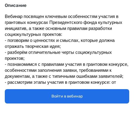
Описание
Вебинар посвящен ключевым особенностям участия в 
грантовых конкурсах Президентского фонда культурных 
инициатив, а также основным правилам разработки 
социокультурных проектов:
- поговорим о ценностях и смыслах, которые должна 
отражать творческая идея;
- разберём отличительные черты социокультурных 
проектов;
- познакомимся с правилами участия в грантовом конкурсе, 
особенностями заполнения заявки, требованиями к 
документам, а также с типичными ошибками заявителей;
- рассмотрим этапы участия в грантовом конкурсе: от 
регистрации заявки до процедуры независимой 
экспертизы, а также поговорим о «первых шагах» после 
Войти в вебинар
победы в грантовом конкурсе.
Спикер — 
Ольга Кузьмина
, руководитель департамента 
обучающих программ и регионального развития ПФКИ.