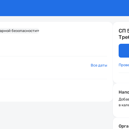
СП 
Тре
Пров
Все даты
Напо
Добав
в кал
Орга