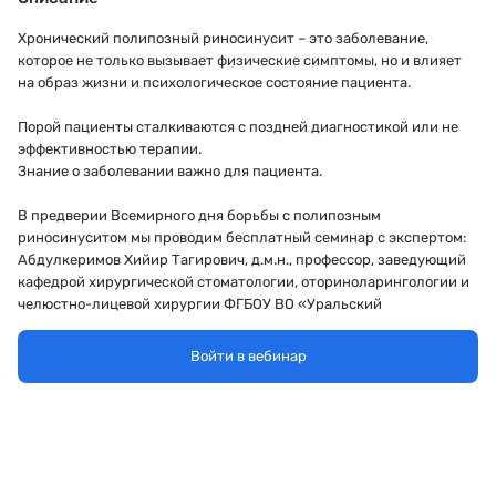
Хронический полипозный риносинусит – это заболевание,
которое не только вызывает физические симптомы, но и влияет
на образ жизни и психологическое состояние пациента.
Порой пациенты сталкиваются с поздней диагностикой или не
эффективностью терапии.
Знание о заболевании важно для пациента.
В предверии Всемирного дня борьбы с полипозным
риносинуситом мы проводим бесплатный семинар с экспертом:
Абдулкеримов Хийир Тагирович, д.м.н., профессор, заведующий
кафедрой хирургической стоматологии, оториноларингологии и
челюстно-лицевой хирургии ФГБОУ ВО «Уральский
государственный медицинский университет» МЗ РФ, главный
внештатный оториноларинголог МЗ Свердловской области и
Войти в вебинар
Уральского федерального округа МЗ РФ
Обсудим вопросы диагностики, хирургического и современного
лечения, профилактику рецедивов.
Читайте подробнее о полипозном риносинусите на нашем сайте