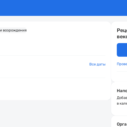
Рец
век
Пров
Все даты
Напо
Добав
в кал
Орга