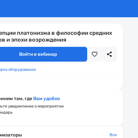
епции платонизма в философии средних
ов и эпохи возрождения
Войти в вебинар
ерка оборудования
мним там, где
Вам удобно
ьте уведомление о мероприятии
ендарь
низаторы
Все