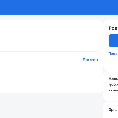
Род
Пров
Все даты
Напо
Добав
в кал
Орга