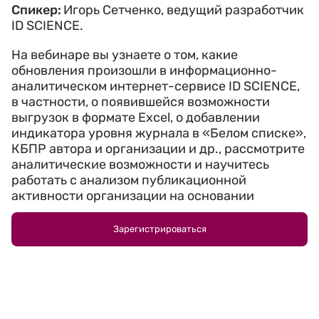
Спикер:
Игорь Сетченко, ведущий разработчик
ID SCIENCE.
На вебинаре вы узнаете о том, какие
обновления произошли в информационно-
аналитическом интернет-сервисе ID SCIENCE,
в частности, о появившейся возможности
выгрузок в формате Excel, о добавлении
индикатора уровня журнала в «Белом списке»,
КБПР
автора и организации и др., рассмотрите
аналитические возможности и научитесь
работать с анализом публикационной
активности организации на основании
выгрузок, а также узнаете о ближайших
перспективах.
Зарегистрироваться
Участие в вебинаре бесплатное. Электронный
сертификат отправляется
всем
участникам
,
которые прослушали вебинар от начала до
конца.