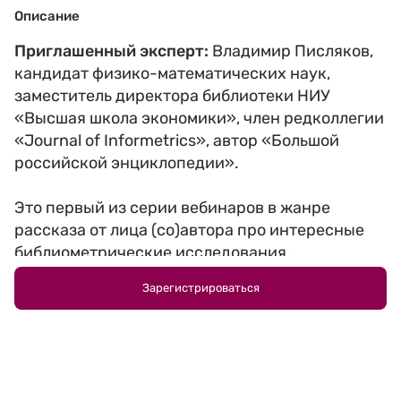
Описание
Приглашенный эксперт:
Владимир Писляков,
кандидат физико-математических наук,
заместитель директора библиотеки НИУ
«Высшая школа экономики», член редколлегии
«Journal of Informetrics», автор «Большой
российской энциклопедии».
Это первый из серии вебинаров в жанре
рассказа от лица (со)автора про интересные
библиометрические исследования,
опубликованные в хороших местах. Здесь речь
Зарегистрироваться
пойдет о вышедшей в начале этого года статье
в шпрингеровском журнале Quality & Quantity
«Pillar Universities in Russia: Bibliometrics of ‘the
second best’» (Лисицкая Т., Таранов П., Угнич
Е., Писляков В. Опорные университеты России: